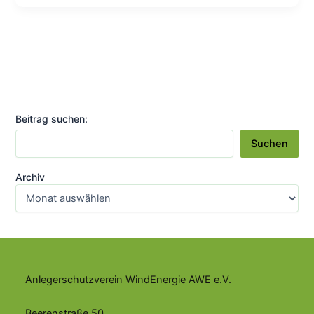
entlässt
UDI-
Insolvenzverwalter
aufgrund
zweifelhafter
Unabhängigkeit
Beitrag suchen:
Suchen
Archiv
Anlegerschutzverein WindEnergie AWE e.V.
Beerenstraße 50