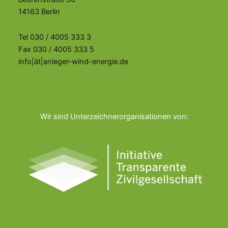
14163 Berlin
Tel 030 / 4005 333 3
Fax 030 / 4005 333 5
info|ät|anleger-wind-energie.de
Wir sind Unterzeichnerorganisationen von: