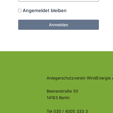
Angemeldet bleiben
Anlegerschutzverein WindEnergie 
Beerenstraße 50
14163 Berlin
Tel 030 / 4005 333 3