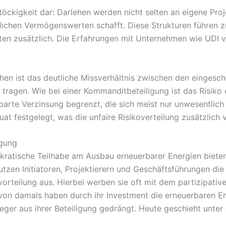
töckigkeit dar: Darlehen werden nicht selten an eigene Pro
chen Vermögenswerten schafft. Diese Strukturen führen zu
ten zusätzlich. Die Erfahrungen mit Unternehmen wie UDI v
hen ist das deutliche Missverhältnis zwischen den eingesc
 tragen. Wie bei einer Kommanditbeteiligung ist das Risiko 
barte Verzinsung begrenzt, die sich meist nur unwesentlich
uat festgelegt, was die unfaire Risikoverteilung zusätzlich 
igung
okratische Teilhabe am Ausbau erneuerbarer Energien biet
tzen Initiatoren, Projektierern und Geschäftsführungen die
vorteilung aus. Hierbei werben sie oft mit dem partizipati
 von damals haben durch ihr Investment die erneuerbaren E
nleger aus ihrer Beteiligung gedrängt. Heute geschieht unt