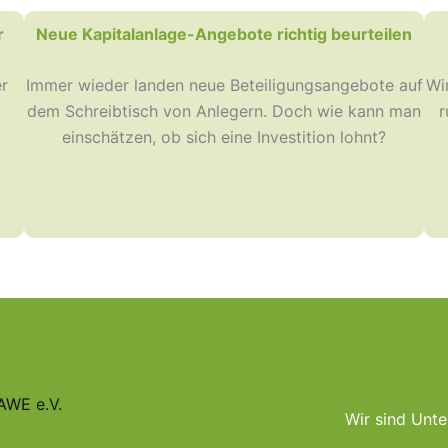
r
Neue Kapitalanlage-Angebote richtig beurteilen
r
Immer wieder landen neue Beteiligungsangebote auf
Wi
dem Schreibtisch von Anlegern. Doch wie kann man
r
einschätzen, ob sich eine Investition lohnt?
AWE e.V.
Wir sind Unte