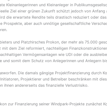
ate Kleinanlegerinnen und Kleinanleger in Publikumsgesell
eelle Ziel einer grünen Zukunft schützt jedoch von Anfang 
d die erwartete Rendite teils drastisch reduziert oder das 
e Prospekte, aber auch unnötige gesellschaftliche Verscha
eren.
ieters und Platzhirsches Prokon, der mehr als 75.000 gesc
 mit dem Ziel reformiert, nachteiligen Finanzkonstruktione
 nachhaltigen Vermögensanlagen wie UDI oder die ausbleib
 und somit dem Schutz von Anlegerinnen und Anlegern bis 
r geworfen. Die damals gängige Projektfinanzierung durch K
itiatoren, Projektierer und Betreiber beschränken mit diese
 ihnen andererseits das finanzielle Verlustrisiko.
kon zur Finanzierung seiner Windpark-Projekte zunächst K