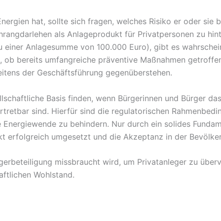
Energien hat, sollte sich fragen, welches Risiko er oder sie
chrangdarlehen als Anlageprodukt für Privatpersonen zu hint
 zu einer Anlagesumme von 100.000 Euro), gibt es wahrschei
en, ob bereits umfangreiche präventive Maßnahmen getroffe
 seitens der Geschäftsführung gegenüberstehen.
schaftliche Basis finden, wenn Bürgerinnen und Bürger das 
tretbar sind. Hierfür sind die regulatorischen Rahmenbedi
ie Energiewende zu behindern. Nur durch ein solides Fundam
kt erfolgreich umgesetzt und die Akzeptanz in der Bevölke
ürgerbeteiligung missbraucht wird, um Privatanleger zu über
aftlichen Wohlstand.