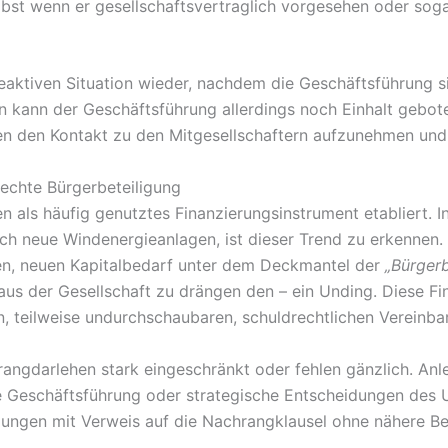
elbst wenn er gesellschaftsvertraglich vorgesehen oder so
reaktiven Situation wieder, nachdem die Geschäftsführung si
n kann der Geschäftsführung allerdings noch Einhalt gebo
ten den Kontakt zu den Mitgesellschaftern aufzunehmen und s
 echte Bürgerbeteiligung
en als häufig genutztes Finanzierungsinstrument etabliert.
h neue Windenergieanlagen, ist dieser Trend zu erkennen. 
en, neuen Kapitalbedarf unter dem Deckmantel der
„Bürger
us der Gesellschaft zu drängen den – ein Unding. Diese F
 teilweise undurchschaubaren, schuldrechtlichen Vereinba
hrangdarlehen stark eingeschränkt oder fehlen gänzlich. A
ie Geschäftsführung oder strategische Entscheidungen des 
ahlungen mit Verweis auf die Nachrangklausel ohne nähere 