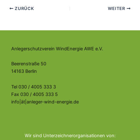
ZURÜCK
WEITER
Anlegerschutzverein WindEnergie AWE e.V.
Beerenstraße 50
14163 Berlin
Tel 030 / 4005 333 3
Fax 030 / 4005 333 5
info|ät|anleger-wind-energie.de
Wir sind Unterzeichnerorganisationen von: