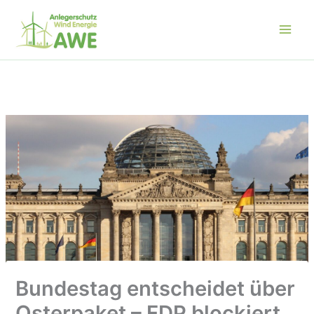
Zum
Inhalt
springen
Bundestag entscheidet über
Osterpaket – FDP blockiert