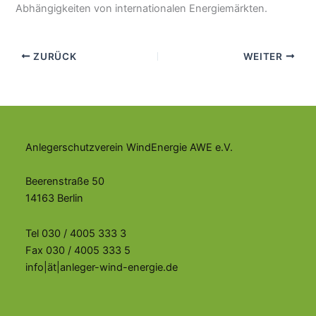
Abhängigkeiten von internationalen Energiemärkten.
ZURÜCK
WEITER
Anlegerschutzverein WindEnergie AWE e.V.
Beerenstraße 50
14163 Berlin
Tel 030 / 4005 333 3
Fax 030 / 4005 333 5
info|ät|anleger-wind-energie.de