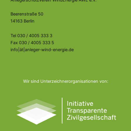
Anlegerschutzverein WindEnergie AWE e.V.
Beerenstraße 50
14163 Berlin
Tel 030 / 4005 333 3
Fax 030 / 4005 333 5
info|ät|anleger-wind-energie.de
Wir sind Unterzeichnerorganisationen von: