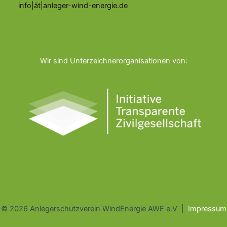
info|ät|anleger-wind-energie.de
Wir sind Unterzeichnerorganisationen von:
© 2026 Anlegerschutzverein WindEnergie AWE e.V |
Impressum