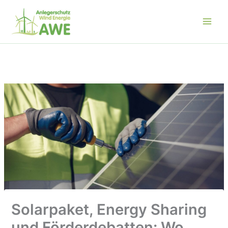
Zum
Inhalt
springen
Solarpaket, Energy Sharing
und Förderdebatten: Wo