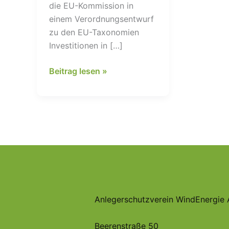
die EU-Kommission in
einem Verordnungsentwurf
zu den EU-Taxonomien
Investitionen in […]
Fatales
Beitrag lesen »
Fehlsignal
mit
Symbolkraft
–
Dank
EU-
Taxonomie
soll
Energie
Anlegerschutzverein WindEnergie 
aus
Kernkraft
Beerenstraße 50