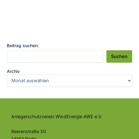
Millionen
Anlegergelder
akut
gefährdet
Beitrag suchen:
Suchen
Archiv
Anlegerschutzverein WindEnergie AWE e.V.
Beerenstraße 50