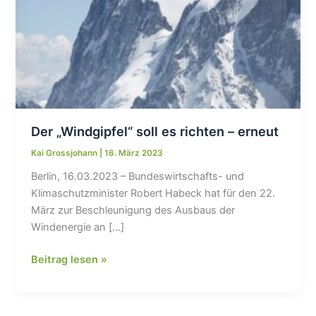
Der „Windgipfel“ soll es richten – erneut
Kai Grossjohann
|
16. März 2023
Berlin, 16.03.2023 – Bundeswirtschafts- und
Klimaschutzminister Robert Habeck hat für den 22.
März zur Beschleunigung des Ausbaus der
Windenergie an […]
Der
Beitrag lesen »
„Windgipfel“
soll
es