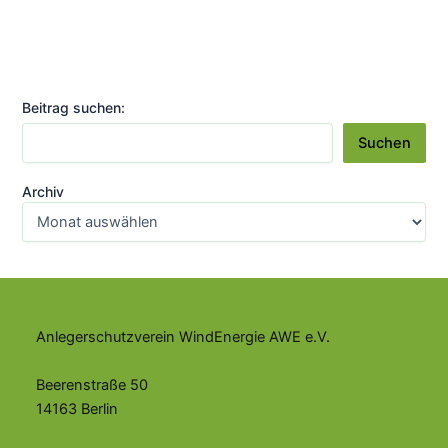
könnte
bereits
2030
erreicht
Beitrag suchen:
werden
Suchen
Archiv
Anlegerschutzverein WindEnergie AWE e.V.
Beerenstraße 50
14163 Berlin