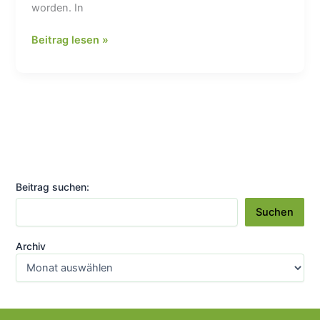
worden. In
Synthetische
Beitrag lesen »
Kraftstoffe
–
Warum
Technologieoffenheit
Energieeffizienz
und
den
Ausbau
Beitrag suchen:
erneuerbarer
Energien
Suchen
verhindert
Archiv