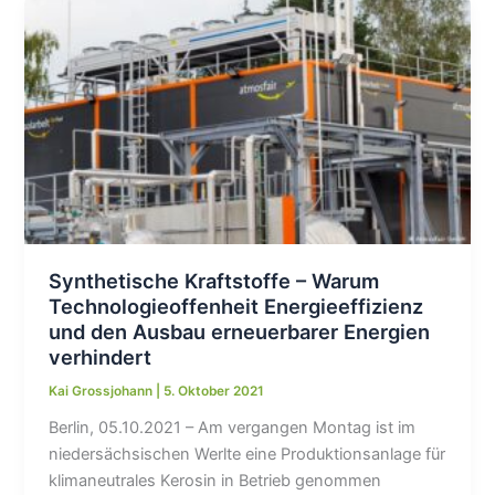
keine
Alternative
für
die
Auto-
Zukunft
sind
Synthetische Kraftstoffe – Warum
Technologieoffenheit Energieeffizienz
und den Ausbau erneuerbarer Energien
verhindert
Kai Grossjohann
|
5. Oktober 2021
Berlin, 05.10.2021 – Am vergangen Montag ist im
niedersächsischen Werlte eine Produktionsanlage für
klimaneutrales Kerosin in Betrieb genommen