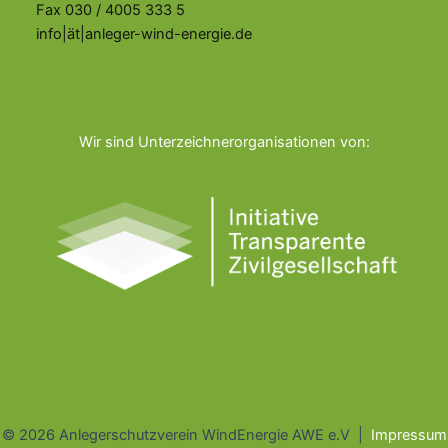
Fax 030 / 4005 333 5
info|ät|anleger-wind-energie.de
Wir sind Unterzeichnerorganisationen von:
© 2026 Anlegerschutzverein WindEnergie AWE e.V |
Impressum