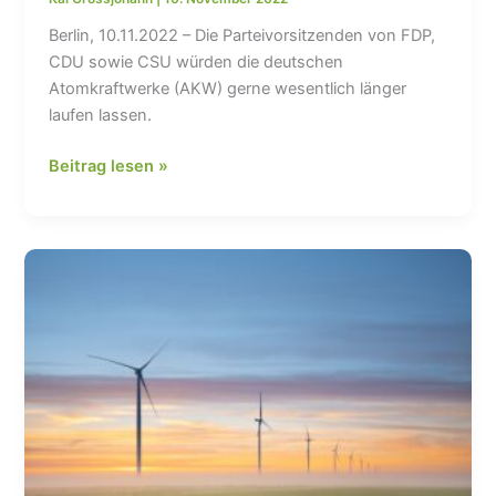
Berlin, 10.11.2022 – Die Parteivorsitzenden von FDP,
CDU sowie CSU würden die deutschen
Atomkraftwerke (AKW) gerne wesentlich länger
laufen lassen.
Energiewende
Beitrag lesen »
–
Nur
mit
erneuerbarer
statt
atomarer
Energie