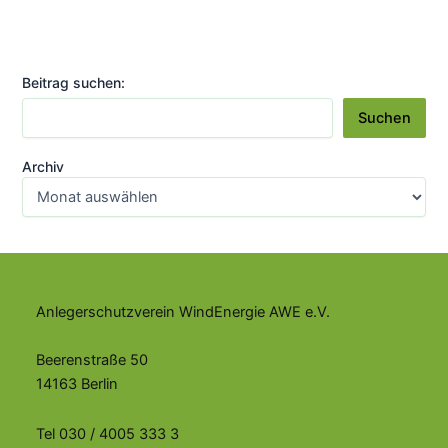
bereits
2030
erreicht
Beitrag suchen:
werden
Suchen
Archiv
Anlegerschutzverein WindEnergie AWE e.V.
Beerenstraße 50
14163 Berlin
Tel 030 / 4005 333 3