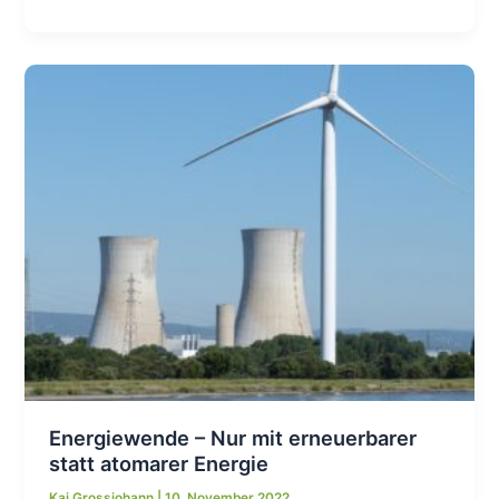
Neuer
Spitzenwert
bei
erneuerbarem
Strom
Energiewende – Nur mit erneuerbarer
statt atomarer Energie
Kai Grossjohann
|
10. November 2022