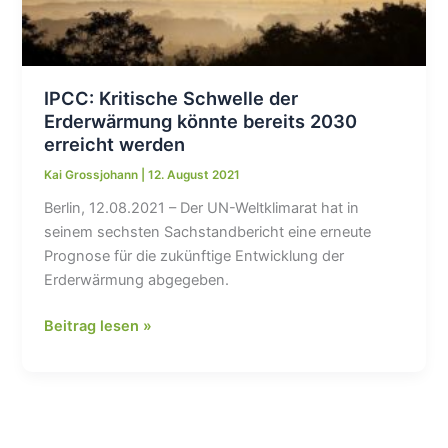
IPCC: Kritische Schwelle der
Erderwärmung könnte bereits 2030
erreicht werden
Kai Grossjohann
|
12. August 2021
Berlin, 12.08.2021 – Der UN-Weltklimarat hat in
seinem sechsten Sachstandbericht eine erneute
Prognose für die zukünftige Entwicklung der
Erderwärmung abgegeben.
IPCC:
Beitrag lesen »
Kritische
Schwelle
der
Erderwärmung
könnte