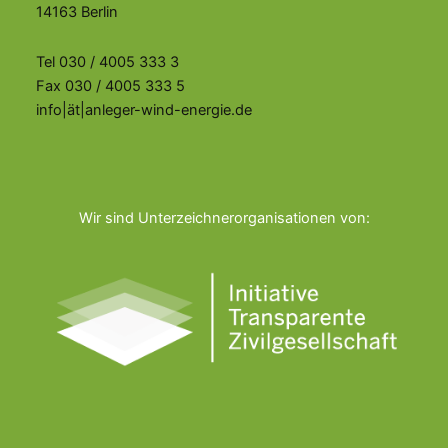
14163 Berlin
Tel 030 / 4005 333 3
Fax 030 / 4005 333 5
info|ät|anleger-wind-energie.de
Wir sind Unterzeichnerorganisationen von: