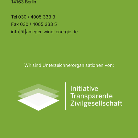
14163 Berlin
Tel 030 / 4005 333 3
Fax 030 / 4005 333 5
info|ät|anleger-wind-energie.de
Wir sind Unterzeichnerorganisationen von: