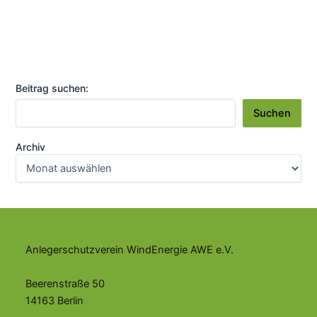
Ein
aufgeplustertes
Problem
Beitrag suchen:
Suchen
Archiv
Anlegerschutzverein WindEnergie AWE e.V.
Beerenstraße 50
14163 Berlin