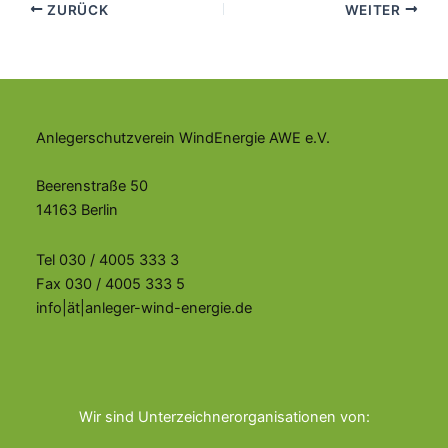
ZURÜCK
WEITER
Anlegerschutzverein WindEnergie AWE e.V.
Beerenstraße 50
14163 Berlin
Tel 030 / 4005 333 3
Fax 030 / 4005 333 5
info|ät|anleger-wind-energie.de
Wir sind Unterzeichnerorganisationen von: