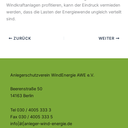
Windkraftanlagen profitieren, kann der Eindruck vermieden
werden, dass die Lasten der Energiewende ungleich verteilt
sind.
ZURÜCK
WEITER
Anlegerschutzverein WindEnergie AWE e.V.
Beerenstraße 50
14163 Berlin
Tel 030 / 4005 333 3
Fax 030 / 4005 333 5
info|ät|anleger-wind-energie.de