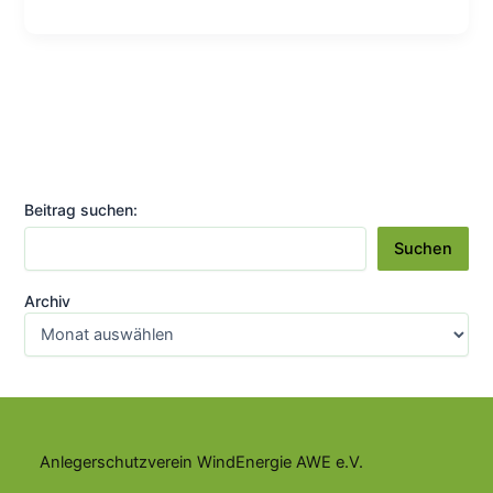
Bundestagswahl
2021
–
Antworten
CDU/CSU
auf
die
Fragen
Beitrag suchen:
des
AWE
Suchen
Archiv
Anlegerschutzverein WindEnergie AWE e.V.