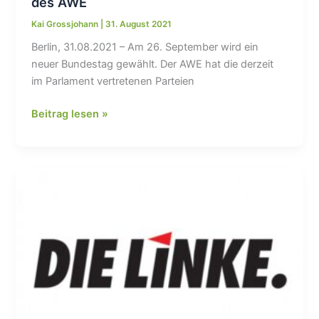
des AWE
Kai Grossjohann
|
31. August 2021
Berlin, 31.08.2021 – Am 26. September wird ein
neuer Bundestag gewählt. Der AWE hat die derzeit
im Parlament vertretenen Parteien
Wahlprüfsteine
Beitrag lesen »
Bundestagswahl
2021
–
Antworten
DIE
GRÜNEN
auf
die
Fragen
des
AWE