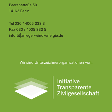
Beerenstraße 50
14163 Berlin
Tel 030 / 4005 333 3
Fax 030 / 4005 333 5
info|ät|anleger-wind-energie.de
Wir sind Unterzeichnerorganisationen von: