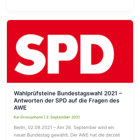
Bundestagswahl
2021
–
Antworten
der
FDP
auf
die
Fragen
des
AWE
Wahlprüfsteine Bundestagswahl 2021 –
Antworten der SPD auf die Fragen des
AWE
Kai Grossjohann
|
2. September 2021
Berlin, 02.09.2021 – Am 26. September wird ein
neuer Bundestag gewählt. Der AWE hat die derzeit