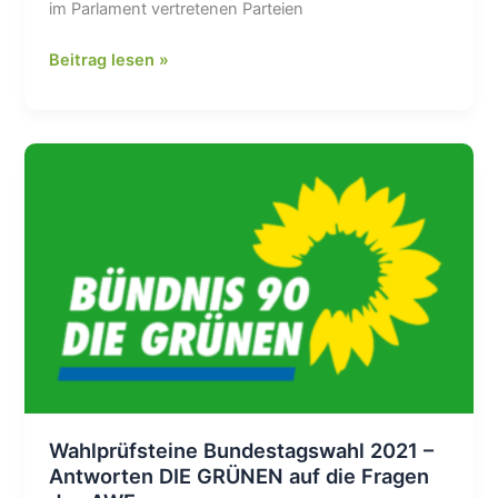
im Parlament vertretenen Parteien
Wahlprüfsteine
Beitrag lesen »
Bundestagswahl
2021
–
Antworten
der
SPD
auf
die
Fragen
des
AWE
Wahlprüfsteine Bundestagswahl 2021 –
Antworten DIE GRÜNEN auf die Fragen