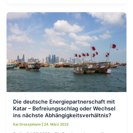
über
Osterpaket
–
FDP
blockiert
wichtige
Verbesserungen
Die deutsche Energiepartnerschaft mit
Katar – Befreiungsschlag oder Wechsel
ins nächste Abhängigkeitsverhältnis?
Kai Grossjohann
|
24. März 2022