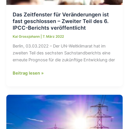
Das Zeitfenster für Veränderungen ist
fast geschlossen – Zweiter Teil des 6.
IPCC-Berichts veröffentlicht
Kai Grossjohann
|
7. März 2022
Berlin, 03.03.2022 – Der UN-Weltklimarat hat im
zweiten Teil des sechsten Sachstandberichts eine
erneute Prognose für die zukünftige Entwicklung der
Das
Beitrag lesen »
Zeitfenster
für
Veränderungen
ist
fast
geschlossen
–
Zweiter