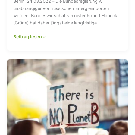
Berlin, 24.03.2022 – Die Bundesregierung will
unabhängiger von russischen Energieimporten
werden. Bundeswirtschaftsminister Robert Habeck
(Grüne) hat daher jüngst eine langfristige
Die
Beitrag lesen »
deutsche
Energiepartnerschaft
mit
Katar
–
Befreiungsschlag
oder
Wechsel
ins
nächste
Abhängigkeitsverhältnis?