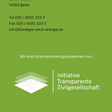
14163 Berlin
Tel 030 / 4005 333 3
Fax 030 / 4005 333 5
info|ät|anleger-wind-energie.de
Wir sind Unterzeichnerorganisationen von: