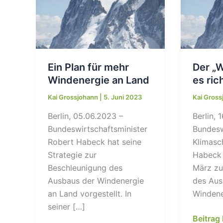
Ein Plan für mehr
Der „W
Windenergie an Land
es ric
Kai Grossjohann
|
5. Juni 2023
Kai Gros
Berlin, 05.06.2023 –
Berlin, 
Bundeswirtschaftsminister
Bundesw
Robert Habeck hat seine
Klimasc
Strategie zur
Habeck 
Beschleunigung des
März zu
Ausbaus der Windenergie
des Aus
an Land vorgestellt. In
Windene
seiner […]
Der
Beitrag 