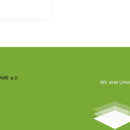
pfel“
AWE e.V.
Wir sind Unte