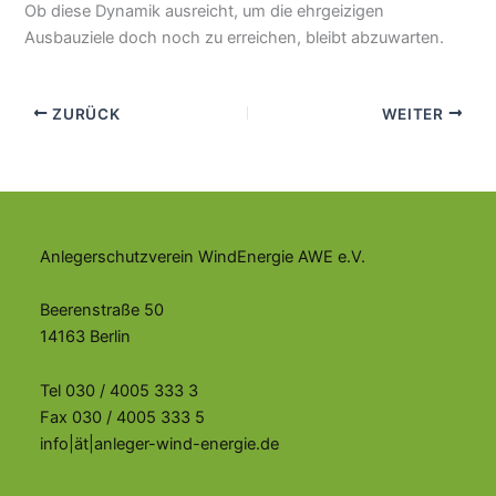
Ob diese Dynamik ausreicht, um die ehrgeizigen
Ausbauziele doch noch zu erreichen, bleibt abzuwarten.
ZURÜCK
WEITER
Anlegerschutzverein WindEnergie AWE e.V.
Beerenstraße 50
14163 Berlin
Tel 030 / 4005 333 3
Fax 030 / 4005 333 5
info|ät|anleger-wind-energie.de